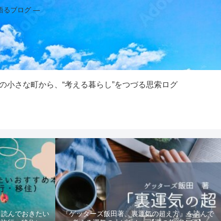
語るブログ ―
の小さな町から、“考える暮らし”をつづる思索ログ
！読んでおきたい
『ゲッターズ飯田著、裏運気の超え方』を読んで