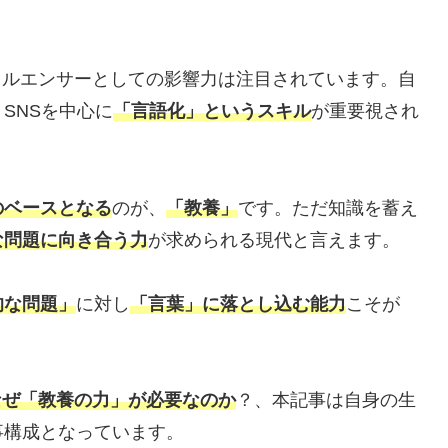
フルエンサーとしての影響力は注目されています。自
SNSを中心に
「言語化」というスキル
が重要視され
のベースとなる
のが、
「教養」
です。ただ知識を蓄え
な問題に向き合う力
が求められる現代と言えます。
的な問題」
に対し
「言葉」に落とし込む能力
こそが
なぜ「教養の力」が必要なのか
？、本記事は自身の生
事構成となっています。