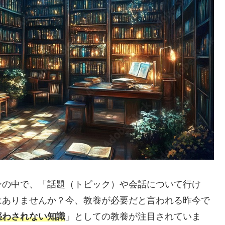
の中で、「話題（トピック）や会話について行け
はありませんか？今、教養が必要だと言われる昨今で
惑わされない知識
」としての教養が注目されていま