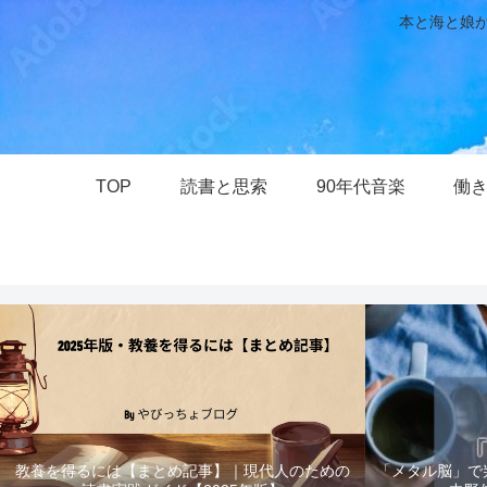
本と海と娘が
TOP
読書と思索
90年代音楽
働
「メタル脳」で
教養を得るには【まとめ記事】｜現代人のための