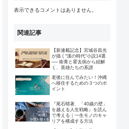
表示できるコメントはありません。
関連記事
【新連載記念】宮城谷昌光
が描く“漢の時代”小説14選
── 衛青と霍去病から紐解
く、英雄たちの系譜
老後に住んでみたい！沖縄
へ移住するための３つのポ
イント
『尾石晴著、「40歳の壁」
を越える人生戦略』を読ん
で考える｜一生モノのキャ
リアを構成する方法